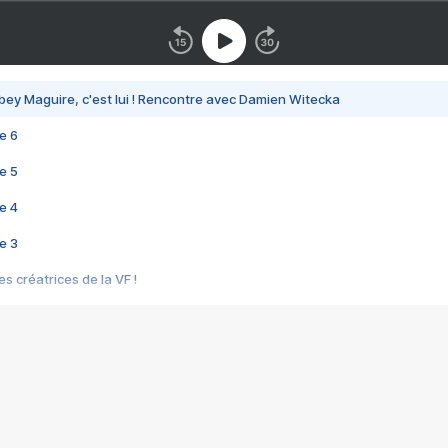
bey Maguire, c'est lui ! Rencontre avec Damien Witecka
e 6
e 5
e 4
e 3
s créatrices de la VF !
e 2
e 1
e Mektoub My Love arrive enfin ! Rencontre avec Shaïn Boumedine et Sal
i : après Toni en famille