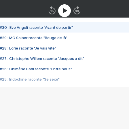
#30 : Eve Angeli raconte "Avant de partir"
#29 : MC Solaar raconte "Bouge de là"
28 : Lorie raconte "Je vais vite"
#27 : Christophe Willem raconte "Jacques a dit"
#26 : Chimène Badi raconte "Entre nous"
#25 : Indochine raconte "3e sexe"
#24 : Zaho raconte "C'est chelou"
#23 : Patrick Bruel raconte "Au café des délices"
#22 : Kyo raconte "Le chemin"
#21 : Nolwenn Leroy raconte "Cassé"