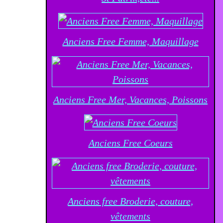
Anciens Free Femme, Maquillage
Anciens Free Mer, Vacances, Poissons
Anciens Free Coeurs
Anciens free Broderie, couture,
vêtements