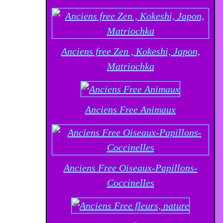
Anciens free Zen , Kokeshi, Japon,
Matriochka
Anciens Free Animaux
Anciens Free Oiseaux-Papillons-
Coccinelles