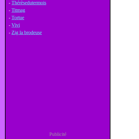
-
Thérèsedutermois
-
Titmag
-
Tortue
-
Vivi
-
Zig la brodeuse
Publicité