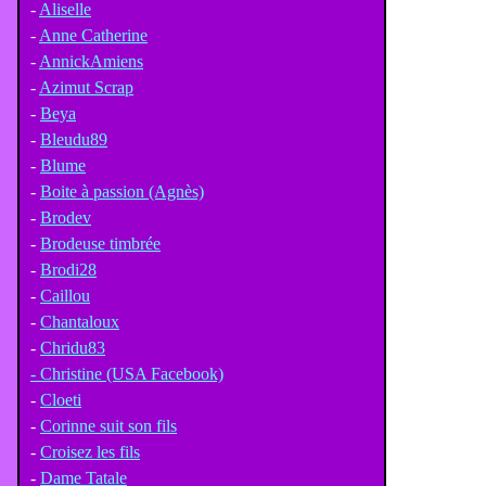
-
Aliselle
-
Anne Catherine
-
AnnickAmiens
-
Azimut Scrap
-
Beya
-
Bleudu89
-
Blume
-
Boite à passion (Agnès)
-
Brodev
-
Brodeuse timbrée
-
Brodi28
-
Caillou
-
Chantaloux
-
Chridu83
- Christine (USA Facebook)
-
Cloeti
-
Corinne suit son fils
-
Croisez les fils
-
Dame Tatale