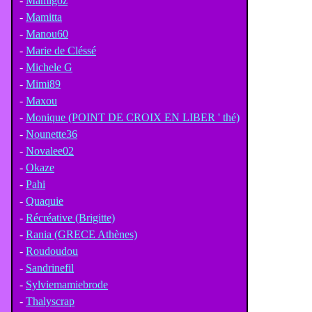
-
Mamigoz
-
Mamitta
-
Manou60
-
Marie de Cléssé
-
Michele G
-
Mimi89
-
Maxou
-
Monique (POINT DE CROIX EN LIBER ' thé)
-
Nounette36
-
Novalee02
-
Okaze
-
Pahi
-
Quaquie
-
Récréative (Brigitte)
-
Rania (GRECE Athènes)
-
Roudoudou
-
Sandrinefil
-
Sylviemamiebrode
-
Thalyscrap