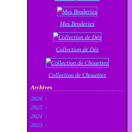
Mes Broderies
Collection de Dés
Collection de Chouettes
Archives
2026
2025
Août
(6)
2024
Juillet
Décembre
(21)
(23)
2023
Juin
Novembre
Décembre
(12)
(20)
(33)