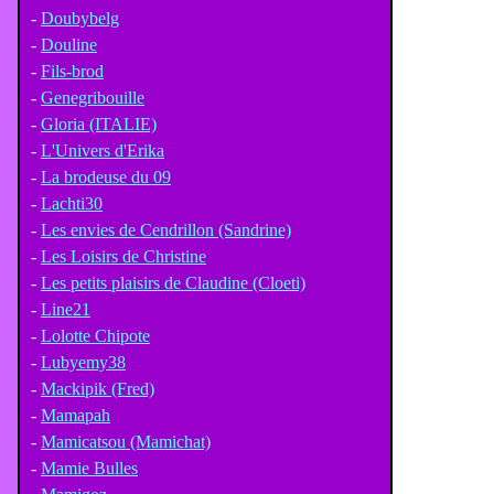
-
Doubybelg
-
Douline
-
Fils-brod
-
Genegribouille
-
Gloria (ITALIE)
-
L'Univers d'Erika
-
La brodeuse du 09
-
Lachti30
-
Les envies de Cendrillon (Sandrine)
-
Les Loisirs de Christine
-
Les petits plaisirs de Claudine (Cloeti)
-
Line21
-
Lolotte Chipote
-
Lubyemy38
-
Mackipik (Fred)
-
Mamapah
-
Mamicatsou (Mamichat)
-
Mamie Bulles