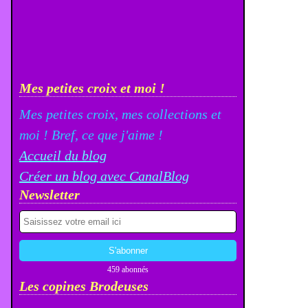
Mes petites croix et moi !
Mes petites croix, mes collections et
moi ! Bref, ce que j'aime !
Accueil du blog
Créer un blog avec CanalBlog
Newsletter
459 abonnés
Les copines Brodeuses