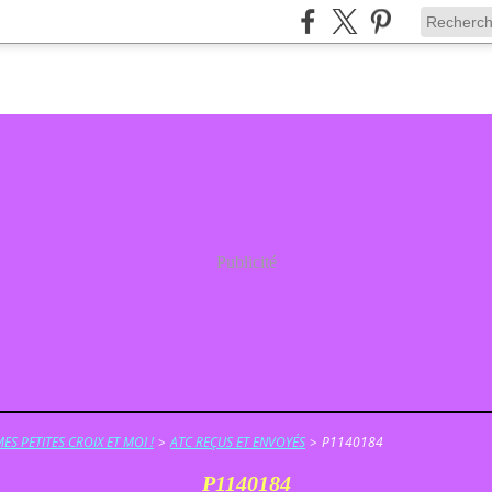
Publicité
ES PETITES CROIX ET MOI !
>
ATC REÇUS ET ENVOYÉS
>
P1140184
P1140184