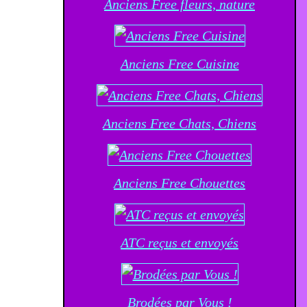
Anciens Free fleurs, nature
Anciens Free Cuisine
Anciens Free Chats, Chiens
Anciens Free Chouettes
ATC reçus et envoyés
Brodées par Vous !