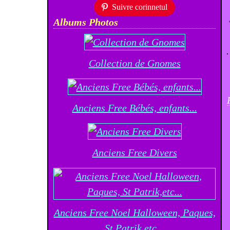
Suivre corinnetul
Albums Photos
Collection de Gnomes
Anciens Free Bébés, enfants...
Anciens Free Divers
Anciens Free Noel Halloween, Paques,
St Patrik,etc...