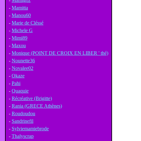
-
Mamigoz
-
Mamitta
-
Manou60
-
Marie de Cléssé
-
Michele G
-
Mimi89
-
Maxou
-
Monique (POINT DE CROIX EN LIBER ' thé)
-
Nounette36
-
Novalee02
-
Okaze
-
Pahi
-
Quaquie
-
Récréative (Brigitte)
-
Rania (GRECE Athènes)
-
Roudoudou
-
Sandrinefil
-
Sylviemamiebrode
-
Thalyscrap