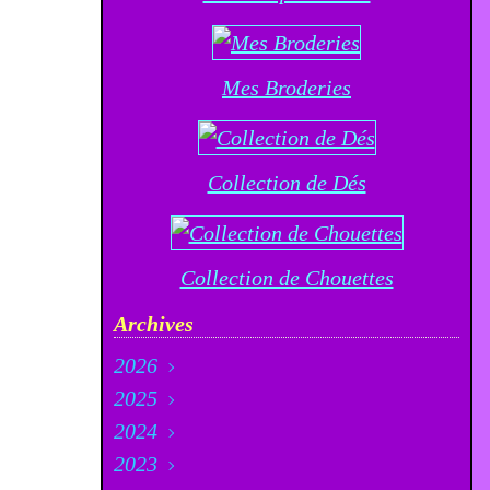
Mes Broderies
Collection de Dés
Collection de Chouettes
Archives
2026
2025
Août
(5)
2024
Juillet
Décembre
(21)
(23)
2023
Juin
Novembre
Décembre
(12)
(20)
(33)