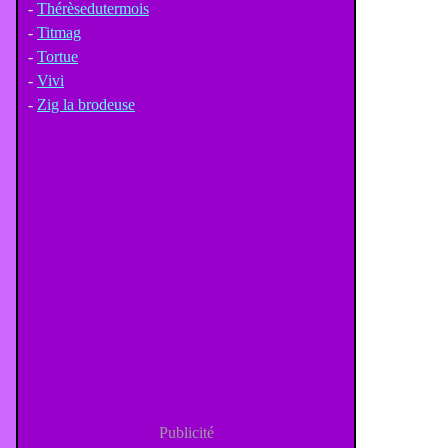
-
Thérèsedutermois
-
Titmag
-
Tortue
-
Vivi
-
Zig la brodeuse
Publicité