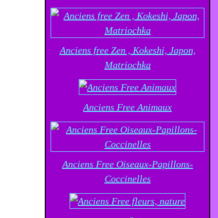
Anciens free Zen , Kokeshi, Japon,
Matriochka
Anciens Free Animaux
Anciens Free Oiseaux-Papillons-
Coccinelles