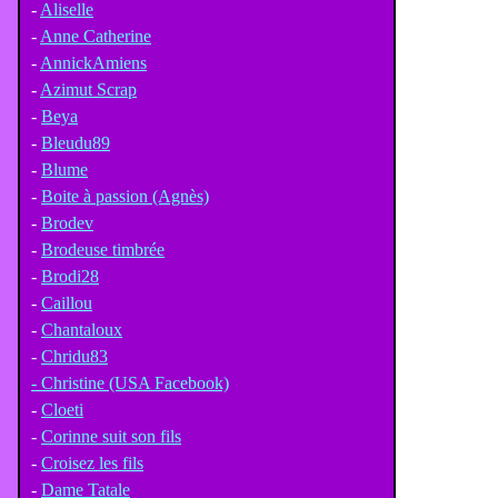
-
Aliselle
-
Anne Catherine
-
AnnickAmiens
-
Azimut Scrap
-
Beya
-
Bleudu89
-
Blume
-
Boite à passion (Agnès)
-
Brodev
-
Brodeuse timbrée
-
Brodi28
-
Caillou
-
Chantaloux
-
Chridu83
- Christine (USA Facebook)
-
Cloeti
-
Corinne suit son fils
-
Croisez les fils
-
Dame Tatale