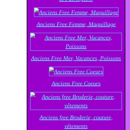
Anciens Free Femme, Maquillage
Anciens Free Mer, Vacances, Poissons
Anciens Free Coeurs
Anciens free Broderie, couture,
vêtements