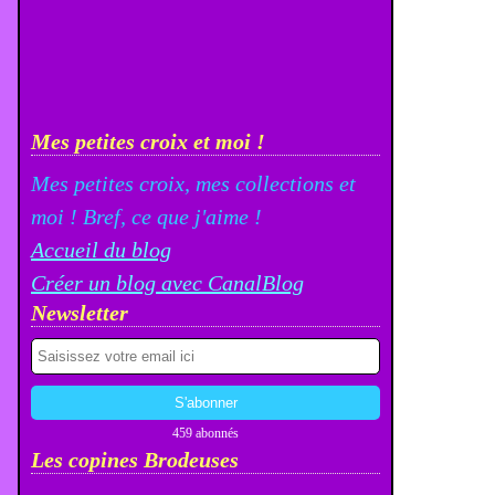
Mes petites croix et moi !
Mes petites croix, mes collections et
moi ! Bref, ce que j'aime !
Accueil du blog
Créer un blog avec CanalBlog
Newsletter
459 abonnés
Les copines Brodeuses