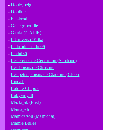
-
Doubybelg
-
Douline
-
Fils-brod
-
Genegribouille
-
Gloria (ITALIE)
-
L'Univers d'Erika
-
La brodeuse du 09
-
Lachti30
-
Les envies de Cendrillon (Sandrine)
-
Les Loisirs de Christine
-
Les petits plaisirs de Claudine (Cloeti)
-
Line21
-
Lolotte Chipote
-
Lubyemy38
-
Mackipik (Fred)
-
Mamapah
-
Mamicatsou (Mamichat)
-
Mamie Bulles