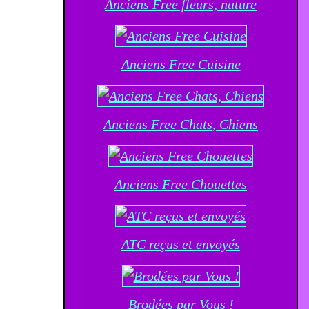
Anciens Free fleurs, nature
Anciens Free Cuisine
Anciens Free Chats, Chiens
Anciens Free Chouettes
ATC reçus et envoyés
Brodées par Vous !