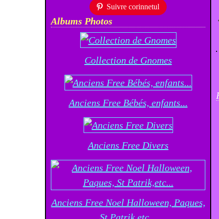
Suivre corinnetul
Albums Photos
Collection de Gnomes
Anciens Free Bébés, enfants...
Anciens Free Divers
Anciens Free Noel Halloween, Paques,
St Patrik,etc...