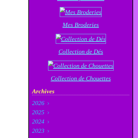
Mes Broderies
Collection de Dés
Collection de Chouettes
Archives
2026
2025
Août
(4)
2024
Juillet
Décembre
(21)
(23)
2023
Juin
Novembre
Décembre
(12)
(20)
(33)