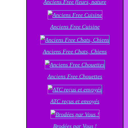
Anciens Free fleurs, nature
Anciens Free Cuisine
Anciens Free Chats, Chiens
Anciens Free Chouettes
ATC reçus et envoyés
Brodées par Vous !