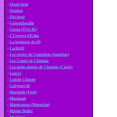
-
Doubybelg
-
Douline
-
Fils-brod
-
Genegribouille
-
Gloria (ITALIE)
-
L'Univers d'Erika
-
La brodeuse du 09
-
Lachti30
-
Les envies de Cendrillon (Sandrine)
-
Les Loisirs de Christine
-
Les petits plaisirs de Claudine (Cloeti)
-
Line21
-
Lolotte Chipote
-
Lubyemy38
-
Mackipik (Fred)
-
Mamapah
-
Mamicatsou (Mamichat)
-
Mamie Bulles