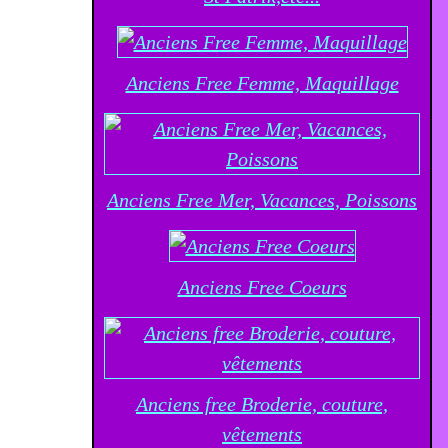
Anciens Free Femme, Maquillage
Anciens Free Mer, Vacances, Poissons
Anciens Free Coeurs
Anciens free Broderie, couture,
vêtements