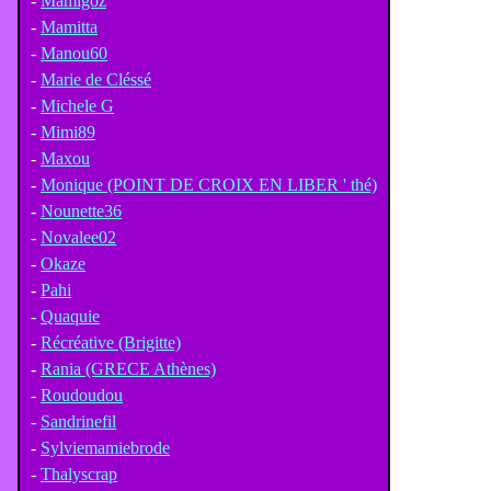
-
Mamigoz
-
Mamitta
-
Manou60
-
Marie de Cléssé
-
Michele G
-
Mimi89
-
Maxou
-
Monique (POINT DE CROIX EN LIBER ' thé)
-
Nounette36
-
Novalee02
-
Okaze
-
Pahi
-
Quaquie
-
Récréative (Brigitte)
-
Rania (GRECE Athènes)
-
Roudoudou
-
Sandrinefil
-
Sylviemamiebrode
-
Thalyscrap