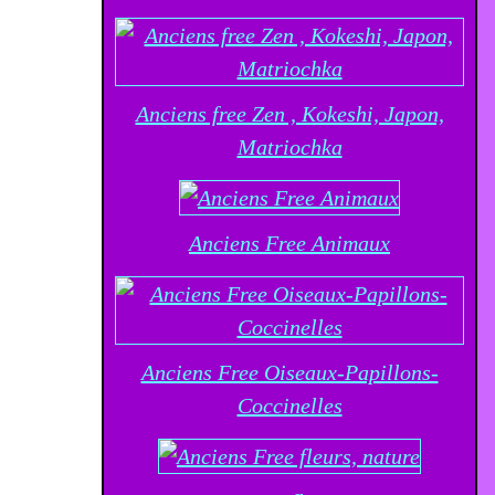
Anciens free Zen , Kokeshi, Japon,
Matriochka
Anciens Free Animaux
Anciens Free Oiseaux-Papillons-
Coccinelles