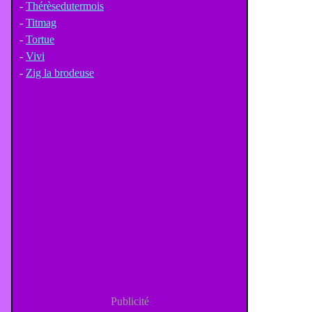
-
Thérèsedutermois
-
Titmag
-
Tortue
-
Vivi
-
Zig la brodeuse
Publicité