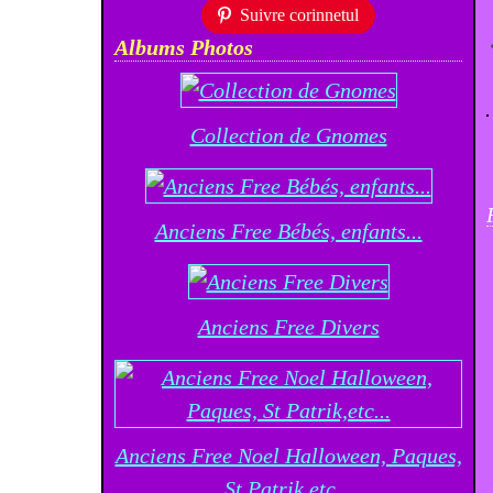
Suivre corinnetul
Albums Photos
Collection de Gnomes
Anciens Free Bébés, enfants...
Anciens Free Divers
Anciens Free Noel Halloween, Paques,
St Patrik,etc...