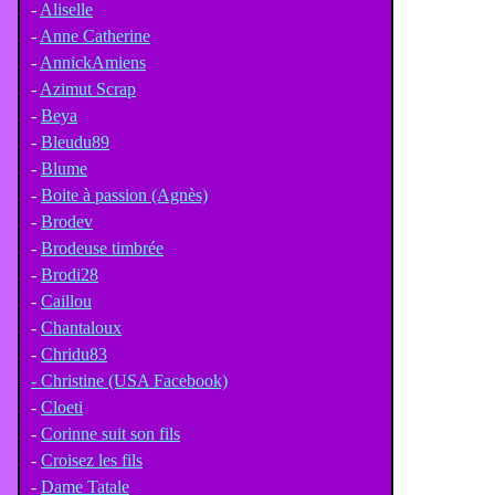
-
Aliselle
-
Anne Catherine
-
AnnickAmiens
-
Azimut Scrap
-
Beya
-
Bleudu89
-
Blume
-
Boite à passion (Agnès)
-
Brodev
-
Brodeuse timbrée
-
Brodi28
-
Caillou
-
Chantaloux
-
Chridu83
- Christine (USA Facebook)
-
Cloeti
-
Corinne suit son fils
-
Croisez les fils
-
Dame Tatale