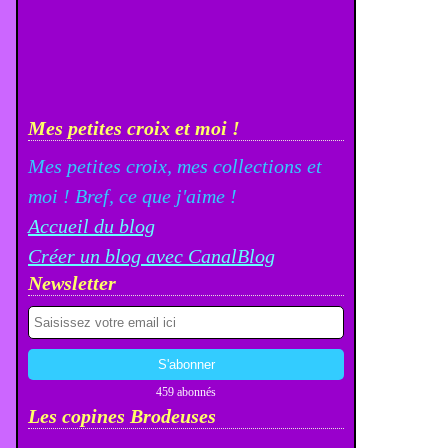
Mes petites croix et moi !
Mes petites croix, mes collections et
moi ! Bref, ce que j'aime !
Accueil du blog
Créer un blog avec CanalBlog
Newsletter
459 abonnés
Les copines Brodeuses