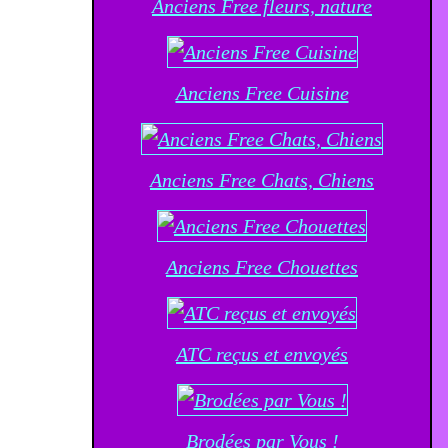
Anciens Free fleurs, nature
Anciens Free Cuisine
Anciens Free Chats, Chiens
Anciens Free Chouettes
ATC reçus et envoyés
Brodées par Vous !