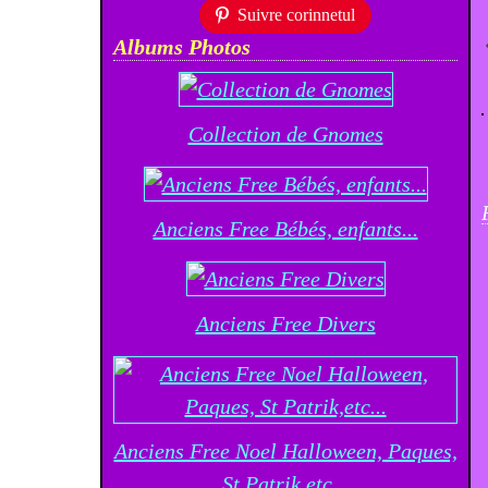
Suivre corinnetul
Albums Photos
Collection de Gnomes
Anciens Free Bébés, enfants...
Anciens Free Divers
Anciens Free Noel Halloween, Paques,
St Patrik,etc...