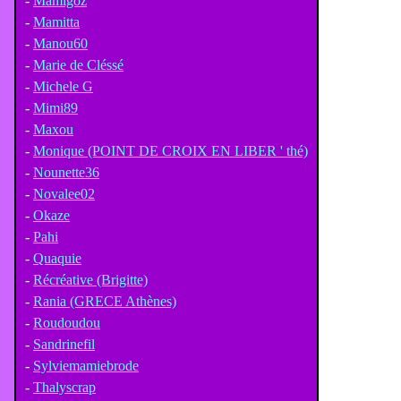
-
Mamigoz
-
Mamitta
-
Manou60
-
Marie de Cléssé
-
Michele G
-
Mimi89
-
Maxou
-
Monique (POINT DE CROIX EN LIBER ' thé)
-
Nounette36
-
Novalee02
-
Okaze
-
Pahi
-
Quaquie
-
Récréative (Brigitte)
-
Rania (GRECE Athènes)
-
Roudoudou
-
Sandrinefil
-
Sylviemamiebrode
-
Thalyscrap