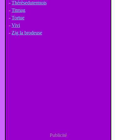
-
Thérèsedutermois
-
Titmag
-
Tortue
-
Vivi
-
Zig la brodeuse
Publicité