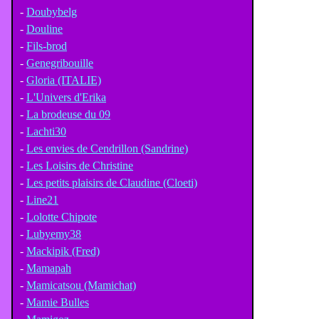
-
Doubybelg
-
Douline
-
Fils-brod
-
Genegribouille
-
Gloria (ITALIE)
-
L'Univers d'Erika
-
La brodeuse du 09
-
Lachti30
-
Les envies de Cendrillon (Sandrine)
-
Les Loisirs de Christine
-
Les petits plaisirs de Claudine (Cloeti)
-
Line21
-
Lolotte Chipote
-
Lubyemy38
-
Mackipik (Fred)
-
Mamapah
-
Mamicatsou (Mamichat)
-
Mamie Bulles