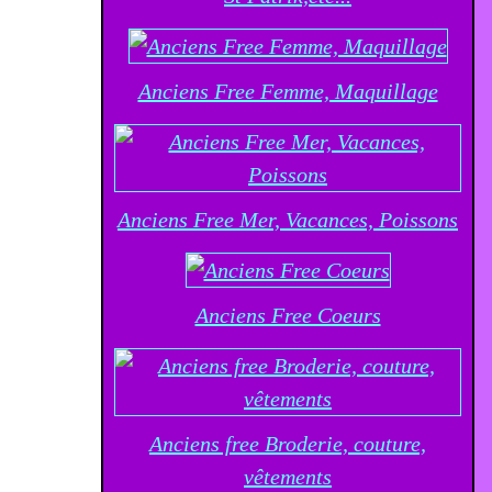
Anciens Free Femme, Maquillage
Anciens Free Mer, Vacances, Poissons
Anciens Free Coeurs
Anciens free Broderie, couture,
vêtements