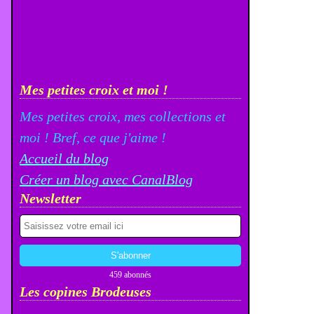
Mes petites croix et moi !
Mes petites croix, mes collections et
moi ! Bref, ce que j'aime !
Accueil du blog
Créer un blog avec CanalBlog
Newsletter
459 abonnés
Les copines Brodeuses