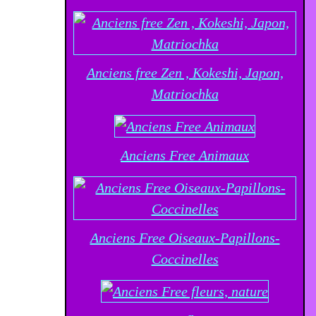
Anciens free Zen , Kokeshi, Japon,
Matriochka
Anciens Free Animaux
Anciens Free Oiseaux-Papillons-
Coccinelles