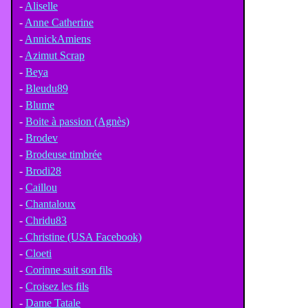
-
Aliselle
-
Anne Catherine
-
AnnickAmiens
-
Azimut Scrap
-
Beya
-
Bleudu89
-
Blume
-
Boite à passion (Agnès)
-
Brodev
-
Brodeuse timbrée
-
Brodi28
-
Caillou
-
Chantaloux
-
Chridu83
- Christine (USA Facebook)
-
Cloeti
-
Corinne suit son fils
-
Croisez les fils
-
Dame Tatale