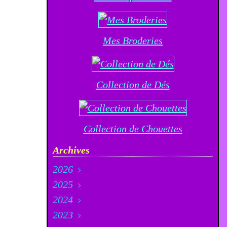
Mes Broderies
Collection de Dés
Collection de Chouettes
Archives
2026
2025
Août
(4)
2024
Juillet
Décembre
(21)
(23)
2023
Juin
Novembre
Décembre
(12)
(20)
(33)