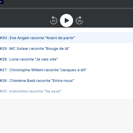
#30 : Eve Angeli raconte "Avant de partir"
#29 : MC Solaar raconte "Bouge de là"
28 : Lorie raconte "Je vais vite"
#27 : Christophe Willem raconte "Jacques a dit"
#26 : Chimène Badi raconte "Entre nous"
#25 : Indochine raconte "3e sexe"
#24 : Zaho raconte "C'est chelou"
#23 : Patrick Bruel raconte "Au café des délices"
#22 : Kyo raconte "Le chemin"