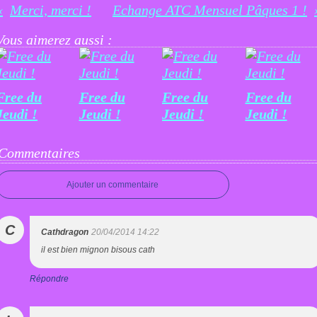
Merci, merci !
Echange ATC Mensuel Pâques 1 !
Vous aimerez aussi :
Free du
Free du
Free du
Free du
Jeudi !
Jeudi !
Jeudi !
Jeudi !
Commentaires
Ajouter un commentaire
C
Cathdragon
20/04/2014 14:22
il est bien mignon bisous cath
Répondre