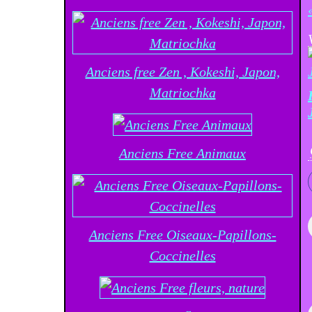
Anciens free Zen , Kokeshi, Japon,
Matriochka
Anciens Free Animaux
Anciens Free Oiseaux-Papillons-
Coccinelles