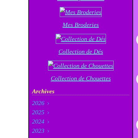
Mes Broderies
Collection de Dés
Collection de Chouettes
Archives
2026
2025
Août
(5)
2024
Juillet
Décembre
(21)
(23)
2023
Juin
Novembre
Décembre
(12)
(20)
(33)