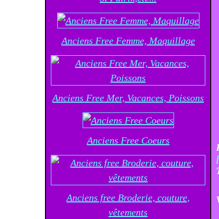
Anciens Free Femme, Maquillage
Anciens Free Mer, Vacances, Poissons
Anciens Free Coeurs
Anciens free Broderie, couture,
vêtements