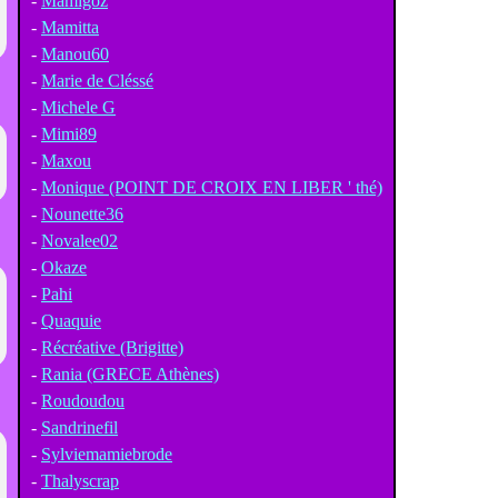
-
Mamigoz
-
Mamitta
-
Manou60
-
Marie de Cléssé
-
Michele G
-
Mimi89
-
Maxou
-
Monique (POINT DE CROIX EN LIBER ' thé)
-
Nounette36
-
Novalee02
-
Okaze
-
Pahi
-
Quaquie
-
Récréative (Brigitte)
-
Rania (GRECE Athènes)
-
Roudoudou
-
Sandrinefil
-
Sylviemamiebrode
-
Thalyscrap