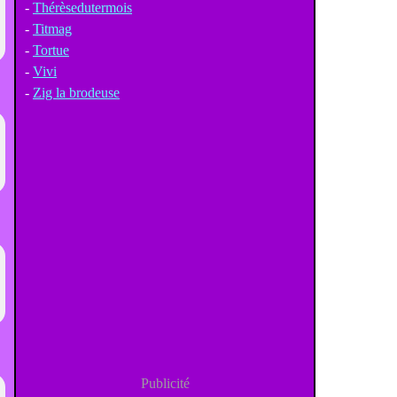
-
Thérèsedutermois
-
Titmag
-
Tortue
-
Vivi
-
Zig la brodeuse
Publicité