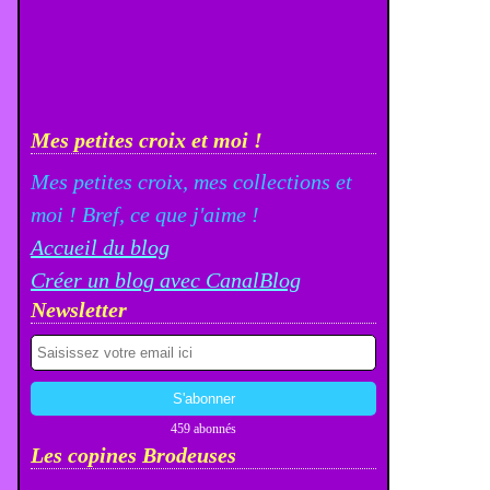
Mes petites croix et moi !
Mes petites croix, mes collections et
moi ! Bref, ce que j'aime !
Accueil du blog
Créer un blog avec CanalBlog
Newsletter
459 abonnés
Les copines Brodeuses