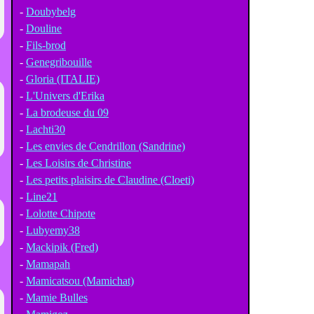
-
Doubybelg
-
Douline
-
Fils-brod
-
Genegribouille
-
Gloria (ITALIE)
-
L'Univers d'Erika
-
La brodeuse du 09
-
Lachti30
-
Les envies de Cendrillon (Sandrine)
-
Les Loisirs de Christine
-
Les petits plaisirs de Claudine (Cloeti)
-
Line21
-
Lolotte Chipote
-
Lubyemy38
-
Mackipik (Fred)
-
Mamapah
-
Mamicatsou (Mamichat)
-
Mamie Bulles