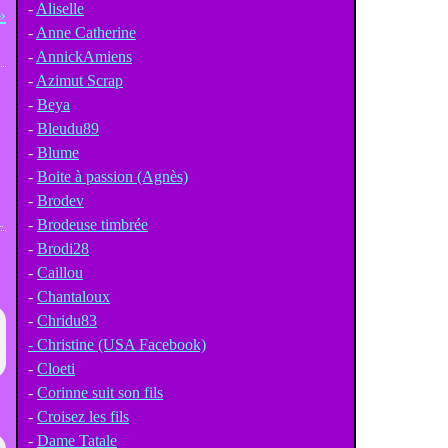
-
Aliselle
-
Anne Catherine
-
AnnickAmiens
-
Azimut Scrap
-
Beya
-
Bleudu89
-
Blume
-
Boite à passion (Agnès)
-
Brodev
-
Brodeuse timbrée
-
Brodi28
-
Caillou
-
Chantaloux
-
Chridu83
- Christine (USA Facebook)
-
Cloeti
-
Corinne suit son fils
-
Croisez les fils
-
Dame Tatale