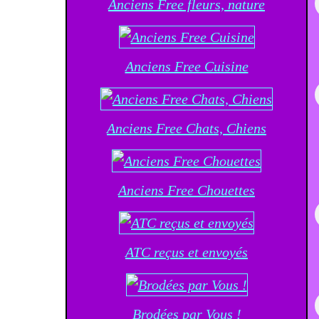
Anciens Free fleurs, nature
Anciens Free Cuisine
Anciens Free Chats, Chiens
Anciens Free Chouettes
ATC reçus et envoyés
Brodées par Vous !