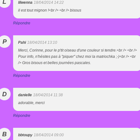
L
lilwenna
18/04/2014 14:22
il est tout mignon !<br /> <br /> bisous
Répondre
P
Pahi
18/04/2014 13:10
Merci, Corinne, pour le p'tit oiseau d'une couleur si tendre.<br /> <br />
Pour info, n'hésites pas à "piquer" chez moi la matriochka ;-)<br /> <br
/> Gros bisous et belles journées pascales.
Répondre
D
danielle
18/04/2014 11:38
adorable, merci
Répondre
B
bbtoupy
18/04/2014 09:00