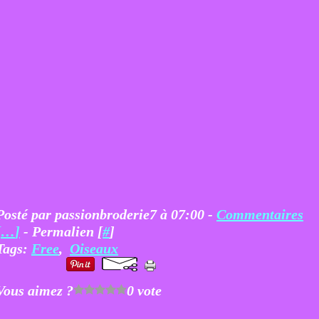
Posté par passionbroderie7 à 07:00 -
Commentaires
[
…
]
- Permalien [
#
]
Tags:
Free
,
Oiseaux
Vous aimez ?
0 vote