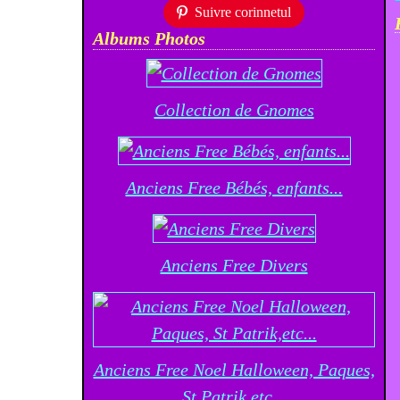
Suivre corinnetul
Albums Photos
Collection de Gnomes
Anciens Free Bébés, enfants...
Anciens Free Divers
Anciens Free Noel Halloween, Paques,
St Patrik,etc...