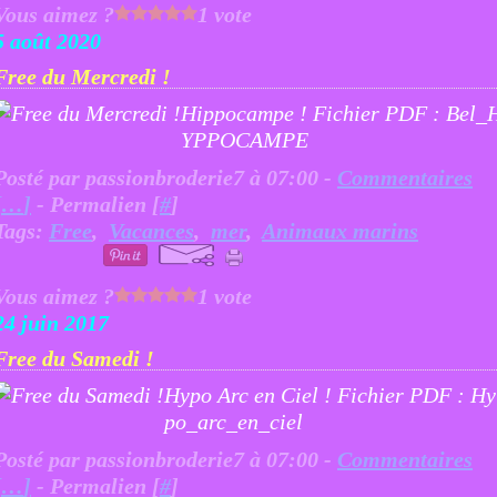
Vous aimez ?
1 vote
5 août 2020
Free du Mercredi !
Hippocampe ! Fichier PDF : Bel_
YPPOCAMPE
Posté par passionbroderie7 à 07:00 -
Commentaires
[
…
]
- Permalien [
#
]
Tags:
Free
,
Vacances
,
mer
,
Animaux marins
Vous aimez ?
1 vote
24 juin 2017
Free du Samedi !
Hypo Arc en Ciel ! Fichier PDF : Hy
po_arc_en_ciel
Posté par passionbroderie7 à 07:00 -
Commentaires
[
…
]
- Permalien [
#
]