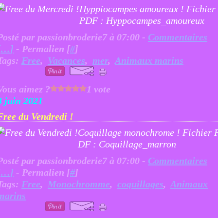
Hyppiocampes amoureux ! Fichier
PDF : Hyppocampes_amoureux
Posté par passionbroderie7 à 07:00 -
Commentaires
[
…
]
- Permalien [
#
]
Tags:
Free
,
Vacances
,
mer
,
Animaux marins
Vous aimez ?
1 vote
4 juin 2021
Free du Vendredi !
Coquillage monochrome ! Fichier 
DF : Coquillage_marron
Posté par passionbroderie7 à 07:00 -
Commentaires
[
…
]
- Permalien [
#
]
Tags:
Free
,
Monochromme
,
coquillages
,
Animaux
marins