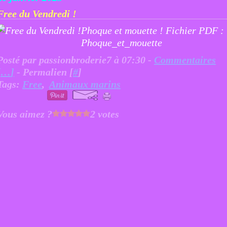
Free du Vendredi !
Phoque et mouette ! Fichier PDF :
Phoque_et_mouette
Posté par passionbroderie7 à 07:30 -
Commentaires
[
…
]
- Permalien [
#
]
Tags:
Free
,
Animaux marins
Vous aimez ?
2 votes