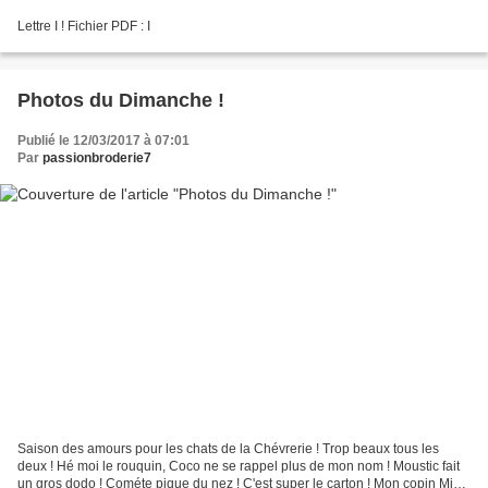
Lettre I ! Fichier PDF : I
Photos du Dimanche !
Publié le 12/03/2017 à 07:01
Par
passionbroderie7
Saison des amours pour les chats de la Chévrerie ! Trop beaux tous les
deux ! Hé moi le rouquin, Coco ne se rappel plus de mon nom ! Moustic fait
un gros dodo ! Cométe pique du nez ! C'est super le carton ! Mon copin Mimi