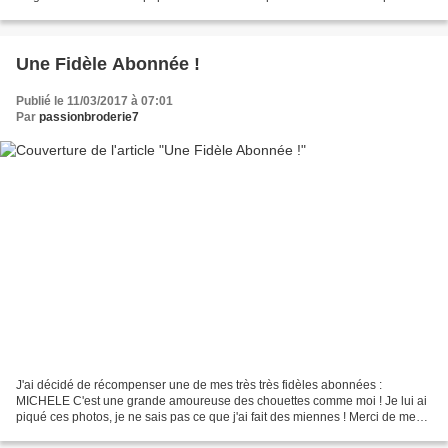
me fait un clin d'oeil ! Bon...
Une Fidèle Abonnée !
Publié le 11/03/2017 à 07:01
Par
passionbroderie7
J'ai décidé de récompenser une de mes très très fidèles abonnées :
MICHELE C'est une grande amoureuse des chouettes comme moi ! Je lui ai
piqué ces photos, je ne sais pas ce que j'ai fait des miennes ! Merci de me
suivre depuis si longtemps Michèle, Gros...