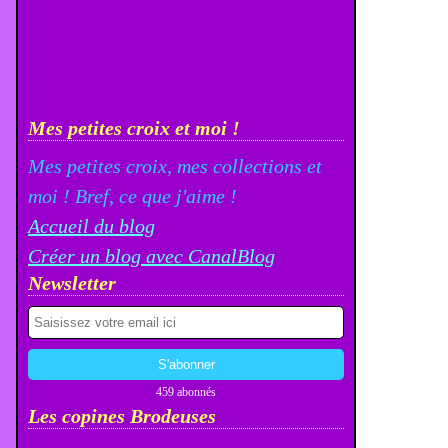
Mes petites croix et moi !
Mes petites croix, mes collections et
moi ! Bref, ce que j'aime !
Accueil du blog
Créer un blog avec CanalBlog
Newsletter
459 abonnés
Les copines Brodeuses