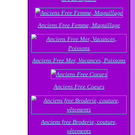
Anciens Free Femme, Maquillage
Anciens Free Mer, Vacances, Poissons
Anciens Free Coeurs
Anciens free Broderie, couture,
vêtements