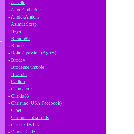
-
Aliselle
-
Anne Catherine
-
AnnickAmiens
-
Azimut Scrap
-
Beya
-
Bleudu89
-
Blume
-
Boite à passion (Agnès)
-
Brodev
-
Brodeuse timbrée
-
Brodi28
-
Caillou
-
Chantaloux
-
Chridu83
- Christine (USA Facebook)
-
Cloeti
z
-
Corinne suit son fils
-
Croisez les fils
-
Dame Tatale