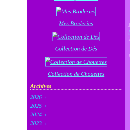
Mes Broderies
Collection de Dés
Collection de Chouettes
Archives
2026
2025
Août
(3)
2024
Juillet
Décembre
(21)
(23)
2023
Juin
Novembre
Décembre
(12)
(20)
(33)