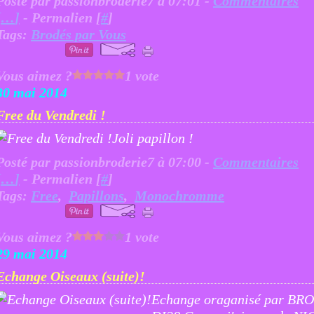
Posté par passionbroderie7 à 07:01 -
Commentaires
[
…
]
- Permalien [
#
]
Tags:
Brodés par Vous
Vous aimez ?
1 vote
30 mai 2014
Free du Vendredi !
Joli papillon !
Posté par passionbroderie7 à 07:00 -
Commentaires
[
…
]
- Permalien [
#
]
Tags:
Free
,
Papillons
,
Monochromme
Vous aimez ?
1 vote
29 mai 2014
Echange Oiseaux (suite)!
Echange oraganisé par BRO