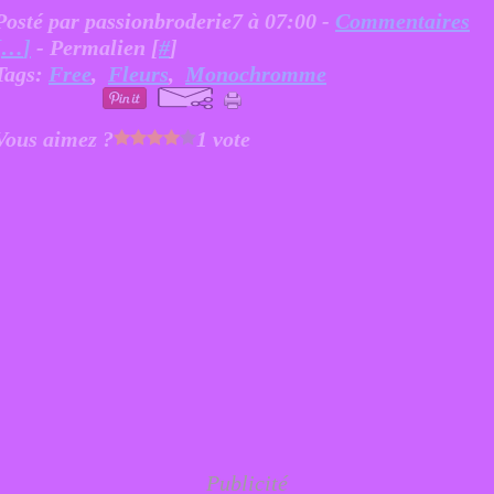
Posté par passionbroderie7 à 07:00 -
Commentaires
[
…
]
- Permalien [
#
]
Tags:
Free
,
Fleurs
,
Monochromme
Vous aimez ?
1 vote
Publicité