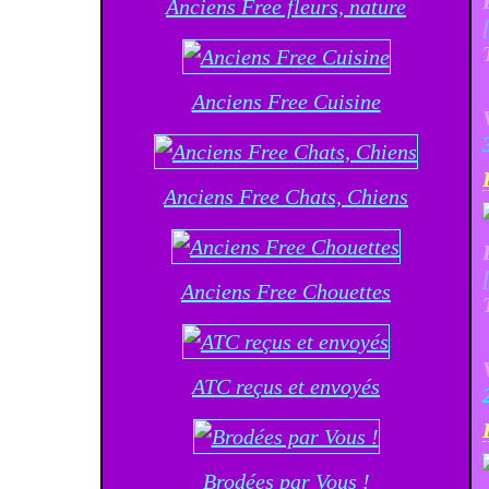
Anciens Free fleurs, nature
Anciens Free Cuisine
Anciens Free Chats, Chiens
Anciens Free Chouettes
ATC reçus et envoyés
Brodées par Vous !