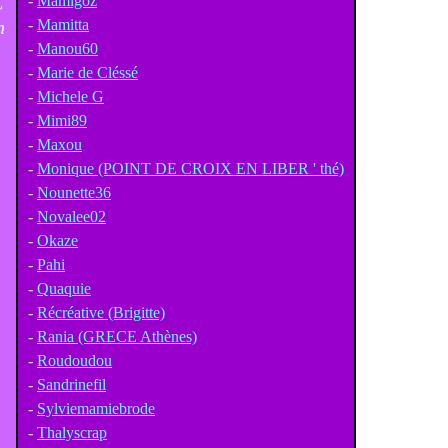
C
-
Mamigoz
n
-
Mamitta
-
Manou60
-
Marie de Cléssé
-
Michele G
-
Mimi89
-
Maxou
-
Monique (POINT DE CROIX EN LIBER ' thé)
-
Nounette36
-
Novalee02
-
Okaze
-
Pahi
-
Quaquie
-
Récréative (Brigitte)
-
Rania (GRECE Athènes)
-
Roudoudou
-
Sandrinefil
-
Sylviemamiebrode
-
Thalyscrap