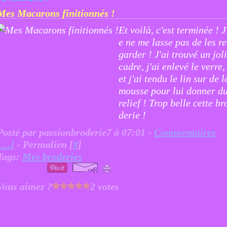
Mes Macarons finitionnés !
Et voilà, c'est terminée ! J
e ne me lasse pas de les re
garder ! J'ai trouvé un joli
cadre, j'ai enlevé le verre,
et j'ai tendu le lin sur de l
mousse pour lui donner d
relief ! Trop belle cette br
derie !
Posté par passionbroderie7 à 07:01 -
Commentaires
[
…
]
- Permalien [
#
]
Tags:
Mes broderies
Vous aimez ?
2 votes