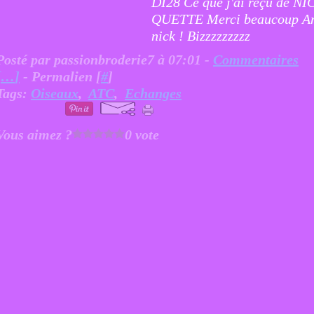
DI28 Ce que j'ai reçu de NI
QUETTE Merci beaucoup A
nick ! Bizzzzzzzzz
Posté par passionbroderie7 à 07:01 -
Commentaires
[
…
]
- Permalien [
#
]
Tags:
Oiseaux
,
ATC
,
Echanges
Vous aimez ?
0 vote