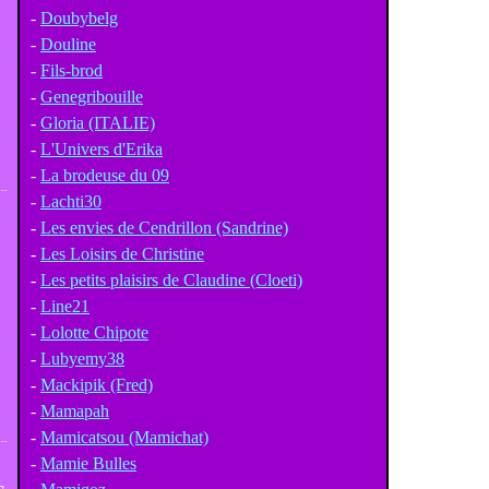
-
Doubybelg
-
Douline
-
Fils-brod
-
Genegribouille
-
Gloria (ITALIE)
-
L'Univers d'Erika
-
La brodeuse du 09
-
Lachti30
-
Les envies de Cendrillon (Sandrine)
-
Les Loisirs de Christine
-
Les petits plaisirs de Claudine (Cloeti)
-
Line21
-
Lolotte Chipote
-
Lubyemy38
-
Mackipik (Fred)
-
Mamapah
-
Mamicatsou (Mamichat)
-
Mamie Bulles