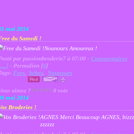
31 mai 2014
Free du Samedi !
Nounours Amoureux !
Posté par passionbroderie7 à 07:00 -
Commentaires
[
…
]
- Permalien [
#
]
Tags:
Free
,
bébés
,
Nounours
Vous aimez ?
0 vote
30 mai 2014
Vos Broderies !
AGNES Merci Beaucoup AGNES, bizz
zzzzzz