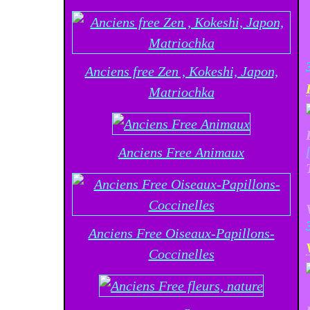
Anciens free Zen , Kokeshi, Japon,
Matriochka
Anciens Free Animaux
Anciens Free Oiseaux-Papillons-
Coccinelles