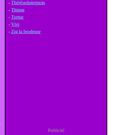
-
Thérèsedutermois
-
Titmag
-
Tortue
-
Vivi
-
Zig la brodeuse
Publicité