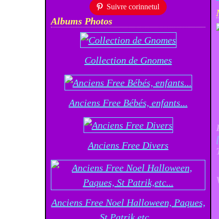
Suivre corinnetul
Albums Photos
Collection de Gnomes
Anciens Free Bébés, enfants...
Anciens Free Divers
Anciens Free Noel Halloween, Paques,
St Patrik,etc...