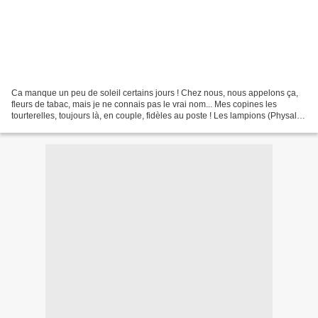
Ca manque un peu de soleil certains jours ! Chez nous, nous appelons ça,
fleurs de tabac, mais je ne connais pas le vrai nom... Mes copines les
tourterelles, toujours là, en couple, fidèles au poste ! Les lampions (Physalis)
que ma maman m'a donner et...