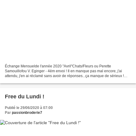
Échange Mensuelde l'année 2020 "Avril"Chats/Fleurs ou Perette
Samouillofou V. Eginger - 4ém envoi ! Il en manque pas mal encore, j'ai
attendu, j'en ai réclamé sans avoir de réponses...ça manque de sérieux !
Capucin ????? CLAU ????? Mariani Christia ?????...
Free du Lundi !
Publié le 29/06/2020 à 07:00
Par
passionbroderie7