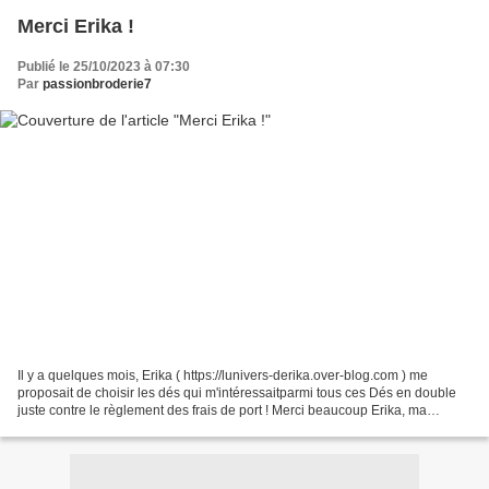
Merci Erika !
Publié le 25/10/2023 à 07:30
Par
passionbroderie7
Il y a quelques mois, Erika ( https://lunivers-derika.over-blog.com ) me
proposait de choisir les dés qui m'intéressaitparmi tous ces Dés en double
juste contre le règlement des frais de port ! Merci beaucoup Erika, ma
collection s'agrandi, il va falloir...