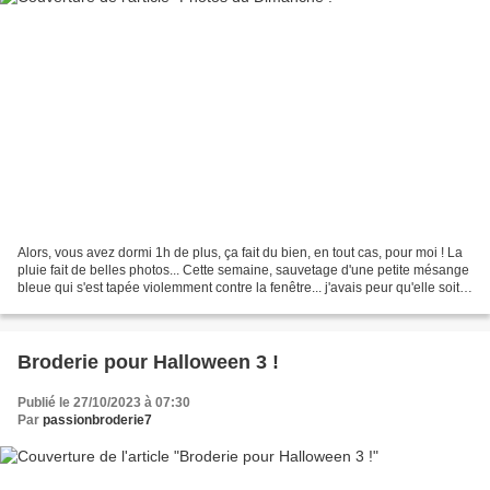
Alors, vous avez dormi 1h de plus, ça fait du bien, en tout cas, pour moi ! La
pluie fait de belles photos... Cette semaine, sauvetage d'une petite mésange
bleue qui s'est tapée violemment contre la fenêtre... j'avais peur qu'elle soit
morte, mais non,...
Broderie pour Halloween 3 !
Publié le 27/10/2023 à 07:30
Par
passionbroderie7