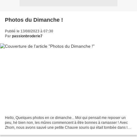
Photos du Dimanche !
Publié le 13/08/2023 à 07:30
Par
passionbroderie7
Hello, Quelques photos en ce dimanche... Moi qui pensait me reposer un
peu, hé bien non, les mûres commencent à être bonnes à ramasser ! Avec
Zhom, nous avons sauvé une petite Chauve souris qui était tombée dans la
cheminée ! En deux mois, je me suis...