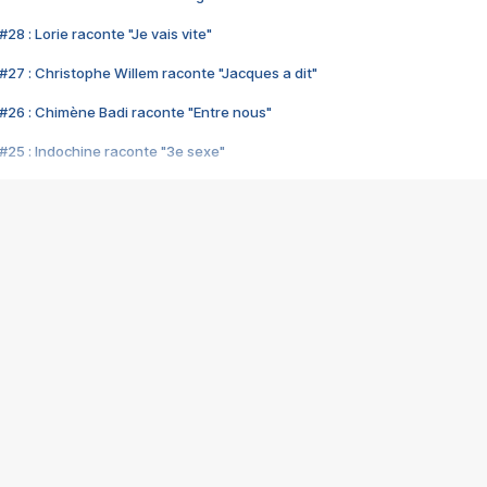
28 : Lorie raconte "Je vais vite"
#27 : Christophe Willem raconte "Jacques a dit"
#26 : Chimène Badi raconte "Entre nous"
#25 : Indochine raconte "3e sexe"
#24 : Zaho raconte "C'est chelou"
#23 : Patrick Bruel raconte "Au café des délices"
#22 : Kyo raconte "Le chemin"
#21 : Nolwenn Leroy raconte "Cassé"
#20 : Patrick Hernandez raconte "Born to be alive"
#19 : Lorie raconte "Près de moi"
#18 : Michael Jones raconte "A nos actes manqués" (avec Jean-Jacque
#17 : Khaled raconte "Aïcha"