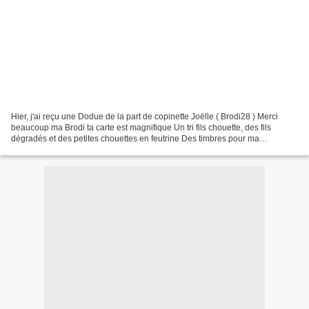
Hier, j'ai reçu une Dodue de la part de copinette Joëlle ( Brodi28 ) Merci
beaucoup ma Brodi ta carte est magnifique Un tri fils chouette, des fils
dégradés et des petites chouettes en feutrine Des timbres pour ma
collection. Gros bisous Joëlle