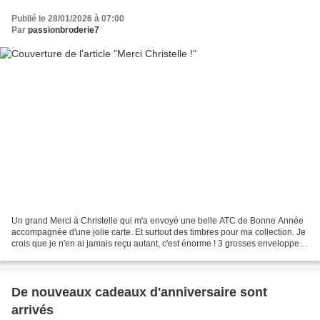
Publié le 28/01/2026 à 07:00
Par
passionbroderie7
Un grand Merci à Christelle qui m'a envoyé une belle ATC de Bonne Année
accompagnée d'une jolie carte. Et surtout des timbres pour ma collection. Je
crois que je n'en ai jamais reçu autant, c'est énorme ! 3 grosses enveloppes,
- Timbres en Francs, - Timbres...
De nouveaux cadeaux d'anniversaire sont
arrivés