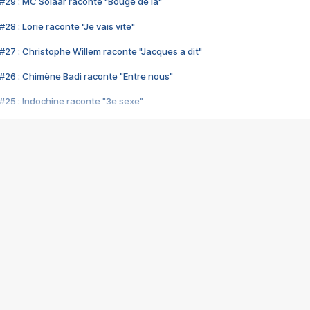
#29 : MC Solaar raconte "Bouge de là"
28 : Lorie raconte "Je vais vite"
#27 : Christophe Willem raconte "Jacques a dit"
#26 : Chimène Badi raconte "Entre nous"
#25 : Indochine raconte "3e sexe"
#24 : Zaho raconte "C'est chelou"
#23 : Patrick Bruel raconte "Au café des délices"
#22 : Kyo raconte "Le chemin"
#21 : Nolwenn Leroy raconte "Cassé"
#20 : Patrick Hernandez raconte "Born to be alive"
#19 : Lorie raconte "Près de moi"
#18 : Michael Jones raconte "A nos actes manqués" (avec Jean-Jacque
#17 : Khaled raconte "Aïcha"